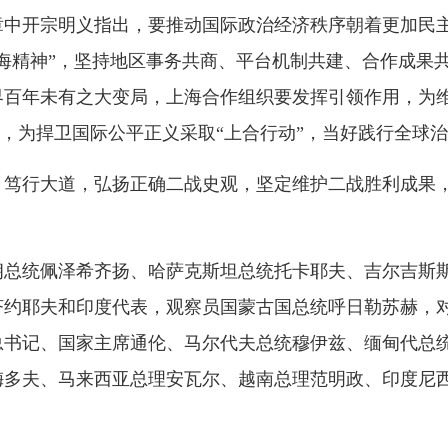
中开宗明义指出，要推动国际政治经济秩序朝着更加民主
海精神”，坚持地区事务共商、平台机制共建、合作成果
百年未有之大变局，上海合作组织要发挥引领作用，为维
”，为捍卫国际公平正义采取“上合行动”，当好践行全球
、笃行大道，弘扬正确二战史观，坚定维护二战胜利成果
朗总统佩泽希齐扬、哈萨克斯坦总统托卡耶夫、吉尔吉斯
济约耶夫和印度代表，观察员国蒙古国总统呼日勒苏赫，
总书记、国家主席通伦、马尔代夫总统穆伊兹、缅甸代总
梅多夫、马来西亚总理安瓦尔、越南总理范明政、印度尼
。