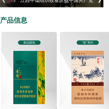
/5
江西中烟组织收看庆祝中国共产党
成立105周年大会
产品信息
2
/5
江西中烟召开2026年工作会议
新品园地
新品园地
“瓷”系列
3
/5
江西中烟主要领导为全系统党员干
部宣讲党的二十届四中全会精神
4
/5
江西中烟举办安全文化建设专题培
训班
5
/5
江西中烟相关负责人讲授安全生产